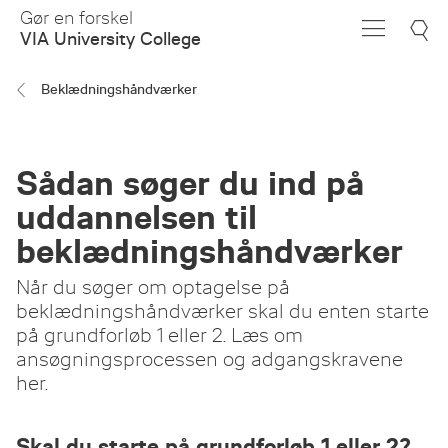
Skip
Gør en forskel
to
VIA University College
Main
Content
Beklædningshåndværker
Sådan søger du ind på
uddannelsen til
beklædningshåndværker
Når du søger om optagelse på
beklædningshåndværker skal du enten starte
på grundforløb 1 eller 2. Læs om
ansøgningsprocessen og adgangskravene
her.
Skal du starte på grundforløb 1 eller 2?