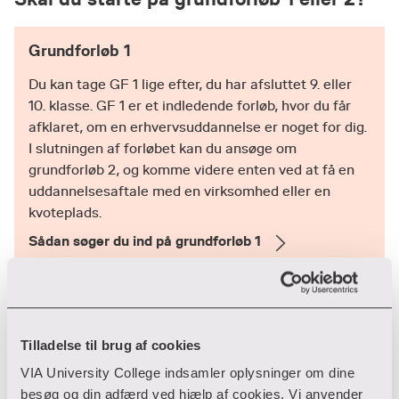
Grundforløb 1
Du kan tage GF 1 lige efter, du har afsluttet 9. eller
10. klasse. GF 1 er et indledende forløb, hvor du får
afklaret, om en erhvervsuddannelse er noget for dig.
I slutningen af forløbet kan du ansøge om
grundforløb 2, og komme videre enten ved at få en
uddannelsesaftale med en virksomhed eller en
kvoteplads.
Sådan søger du ind på grundforløb 1
Grundforløb 2
Tilladelse til brug af cookies
Du kan starte på GF 2, hvis du har indgået en
VIA University College indsamler oplysninger om dine
uddannelsesaftale med en virksomhed som elev,
besøg og din adfærd ved hjælp af cookies. Vi anvender
eller hvis du har fået tildelt en kvoteplads. På