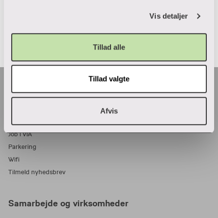
Vis detaljer
Tillad alle
Tillad valgte
Praktisk
Adresser
Afvis
Find en medarbejder
Job i VIA
Parkering
Wifi
Tilmeld nyhedsbrev
Samarbejde og virksomheder