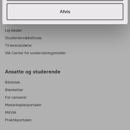
Afvis
Samarbejde og virksomheder
IT-supportcenter
Lej lokaler
Studentervæksthuse
Til leverandører
VIA Center for undervisningsmidler
Ansatte og studerende
Bibliotek
Blanketter
For censorer
Medarbejderportalen
MitVIA
Praktikportalen