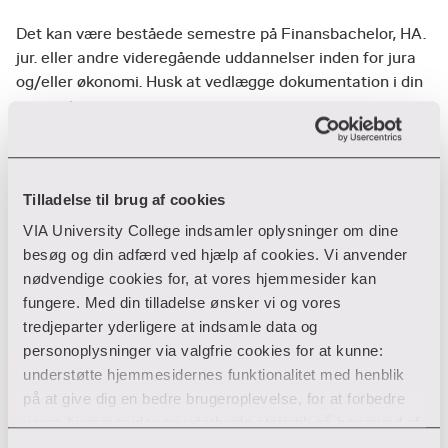
Det kan være beståede semestre på Finansbachelor, HA.
jur. eller andre videregående uddannelser inden for jura
og/eller økonomi. Husk at vedlægge dokumentation i din
ansøgning.
Vi vurderer først om du kan få merit efter, du er optaget,
men det vil som udgangspunkt ske inden studiestart. Det
Tilladelse til brug af cookies
er altid en individuel konkret vurdering om du kan tildeles
merit.
VIA University College indsamler oplysninger om dine
besøg og din adfærd ved hjælp af cookies. Vi anvender
Kontakt
nødvendige cookies for, at vores hjemmesider kan
Hvis du har spørgsmål om merit er du velkommen til at
fungere. Med din tilladelse ønsker vi og vores
kontakte en studievejleder.
tredjeparter yderligere at indsamle data og
personoplysninger via valgfrie cookies for at kunne:
Kontakt studievejleder
understøtte hjemmesidernes funktionalitet med henblik
på at give dig en bedre brugeroplevelse, for at forbedre
vores hjemmesider og udarbejde statistik på baggrund af
analyser samt for at målrette markedsføring via andre