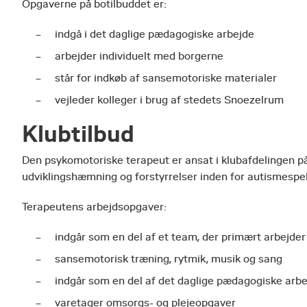
Opgaverne på botilbuddet er:
indgå i det daglige pædagogiske arbejde
arbejder individuelt med borgerne
står for indkøb af sansemotoriske materialer
vejleder kolleger i brug af stedets Snoezelrum
Klubtilbud
Den psykomotoriske terapeut er ansat i klubafdelingen på
udviklingshæmning og forstyrrelser inden for autismespek
Terapeutens arbejdsopgaver:
indgår som en del af et team, der primært arbejder
sansemotorisk træning, rytmik, musik og sang
indgår som en del af det daglige pædagogiske arb
varetager omsorgs- og plejeopgaver