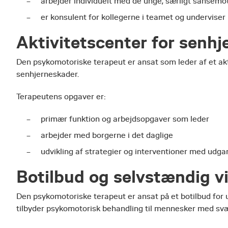
arbejder individuelt med de unge, særligt sansemo
er konsulent for kollegerne i teamet og underviser
Aktivitetscenter for senh
Den psykomotoriske terapeut er ansat som leder af et akt
senhjerneskader.
Terapeutens opgaver er:
primær funktion og arbejdsopgaver som leder
arbejder med borgerne i det daglige
udvikling af strategier og interventioner med ud
Botilbud og selvstændig 
Den psykomotoriske terapeut er ansat på et botilbud fo
tilbyder psykomotorisk behandling til mennesker med sv