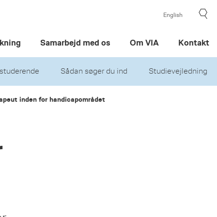
English
kning
Samarbejd med os
Om VIA
Kontakt
studerende
Sådan søger du ind
Studievejledning
rapeut inden for handicapområdet
r