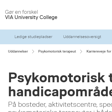
Skip
to
Gør en forskel
Main
VIA University College
Content
Ledige studiepladser
Uddannelsesoversigt
Uddannelser
Psykomotorisk terapeut
Karriereveje fo
Psykomotorisk t
handicapområd
På bosteder, aktivitetscentre, spe