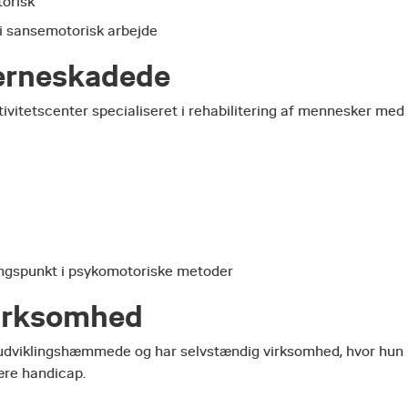
torisk
 i sansemotorisk arbejde
jerneskadede
ivitetscenter specialiseret i rehabilitering af mennesker med
gangspunkt i psykomotoriske metoder
virksomhed
r udviklingshæmmede og har selvstændig virksomhed, hvor hun
ære handicap.