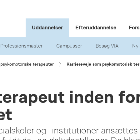
Uddannelser
Efteruddannelse
Fors
Professionsmaster
Campusser
Besøg VIA
Ny 
r psykomotoriske terapeuter
Karriereveje som psykomotorisk te
erapeut inden fo
et
cialskoler og -institutioner ansættes