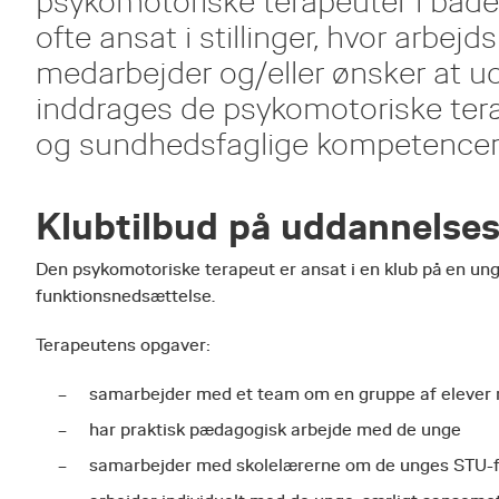
psykomotoriske terapeuter i både fu
ofte ansat i stillinger, hvor arb
medarbejder og/eller ønsker at u
inddrages de psykomotoriske te
og sundhedsfaglige kompetencer
Klubtilbud på uddannelse
Den psykomotoriske terapeut er ansat i en klub på en u
funktionsnedsættelse.
Terapeutens opgaver:
samarbejder med et team om en gruppe af elever 
har praktisk pædagogisk arbejde med de unge
samarbejder med skolelærerne om de unges STU-f