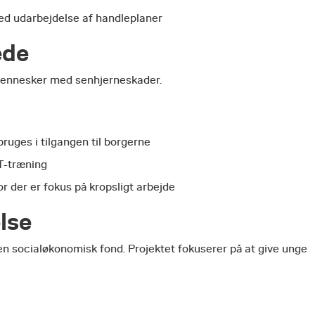
ed udarbejdelse af handleplaner
ede
mennesker med senhjerneskader.
ruges i tilgangen til borgerne
T-træning
r der er fokus på kropsligt arbejde
lse
en socialøkonomisk fond. Projektet fokuserer på at give unge