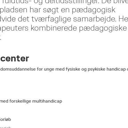
ldtids- og deltidsstillinger. De bliv
ejdspladsen har søgt en pædagogisk
dvide det tværfaglige samarbejde. He
rapeuters kombinerede pædagogiske
.
scenter
ngdomsuddannelse for unge med fysiske og psykiske handicap 
med forskellige multihandicap
orløb