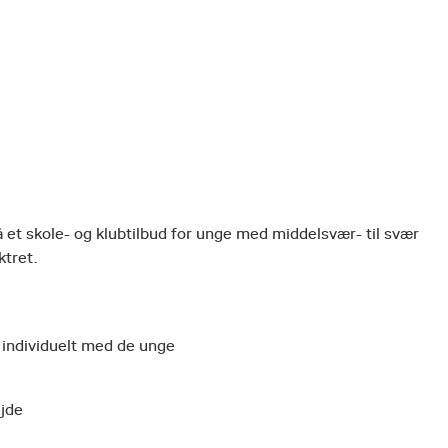
 et skole- og klubtilbud for unge med middelsvær- til svær
tret.
 individuelt med de unge
ejde