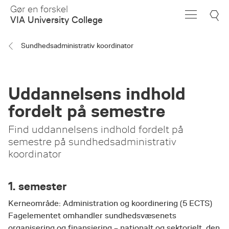
Skip
Gør en forskel
to
VIA University College
Main
Content
Sundhedsadministrativ koordinator
Uddannelsens indhold
fordelt på semestre
Find uddannelsens indhold fordelt på
semestre på sundhedsadministrativ
koordinator
1. semester
Kerneområde: Administration og koordinering (5 ECTS)
Fagelementet omhandler sundhedsvæsenets
organisering og finansiering – nationalt og sektorielt, den