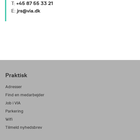
+45 87 55 33 21
T:
jrs@via.dk
E:
Praktisk
Adresser
Find en medarbejder
Job i VIA
Parkering
Wifi
Tilmeld nyhedsbrev