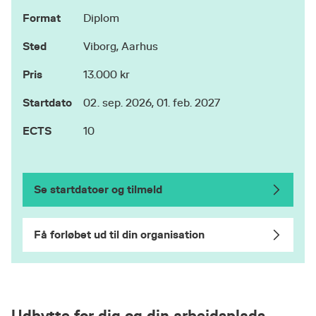
Format
Diplom
Sted
Viborg, Aarhus
Pris
13.000 kr
Startdato
02. sep. 2026, 01. feb. 2027
ECTS
10
Se startdatoer og tilmeld
Få forløbet ud til din organisation
Udbytte for dig og din arbejdsplads