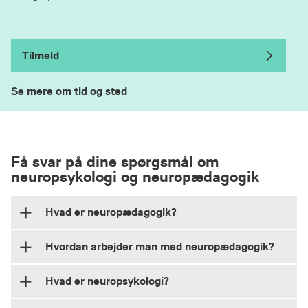
Tilmeld
Se mere om tid og sted
Få svar på dine spørgsmål om
neuropsykologi og neuropædagogik
Hvad er neuropædagogik?
Hvordan arbejder man med neuropædagogik?
Neuropædagogik er en pædagogisk tilgang, der
kombinerer viden om pædagogik, psykologi og
Hvad er neuropsykologi?
hjerneforskning.
En neuropædagogisk tilgang giver en skærpet
faglig opmærksomhed på udfordringer i børns