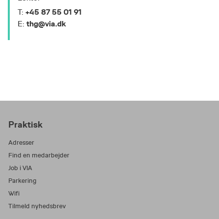
+45 87 55 01 91
T:
thg@via.dk
E:
Praktisk
Adresser
Find en medarbejder
Job i VIA
Parkering
Wifi
Tilmeld nyhedsbrev