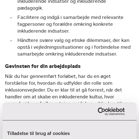
inkluderende indsatser og inkluderende
pædagogik.
Facilitere og indgå i samarbejde med relevante
fagpersoner og forældre omkring konkrete
inkluderende indsatser.
​Håndtere svære valg og etiske dilemmaer, der kan
opstå i vejledningssituationer og i forbindelse med
samarbejde omkring inkluderende indsatser.
Gevinsten for din arbejdsplads
Når du har gennemført forløbet, har du en øget
forståelse for, hvordan du udfylder din rolle som
inklusionsvejleder. Du er klar til at gå forrest, når det
handler om at skabe en inkluderende kultur, hvor
samarbejde og fælles retning er i fokus – ikke kun til gavn
for børnene eller de unge men også dine kolleger og de
forældre, som er tilknyttet skolen eller institutionen.
Tilladelse til brug af cookies