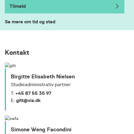
Realkompetencevurdering
Se mere her:
Tilmeld
Se mere om tid og sted
Kontakt
Birgitte Elisabeth Nielsen
Studieadministrativ partner
+45 87 55 35 97
T:
gitt@via.dk
E:
Simone Weng Facondini