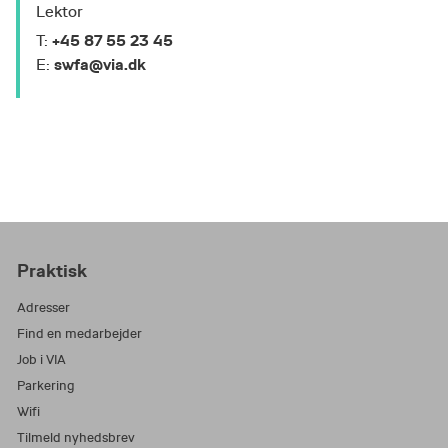
Lektor
+45 87 55 23 45
T:
swfa@via.dk
E:
Praktisk
Adresser
Find en medarbejder
Job i VIA
Parkering
Wifi
Tilmeld nyhedsbrev