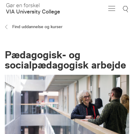
Skip
Gør en forskel
to
VIA University College
Main
Content
Find uddannelse og kurser
Pædagogisk- og
socialpædagogisk arbejde