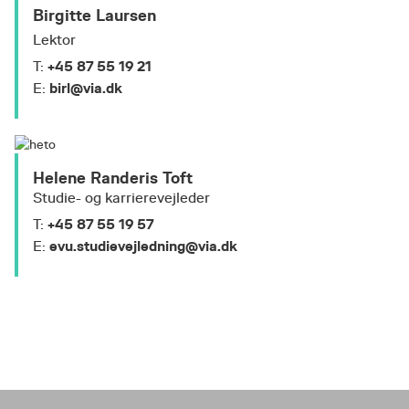
Birgitte Laursen
Lektor
+45 87 55 19 21
T:
birl@via.dk
E:
Helene Randeris Toft
Studie- og karrierevejleder
+45 87 55 19 57
T:
evu.studievejledning@via.dk
E: