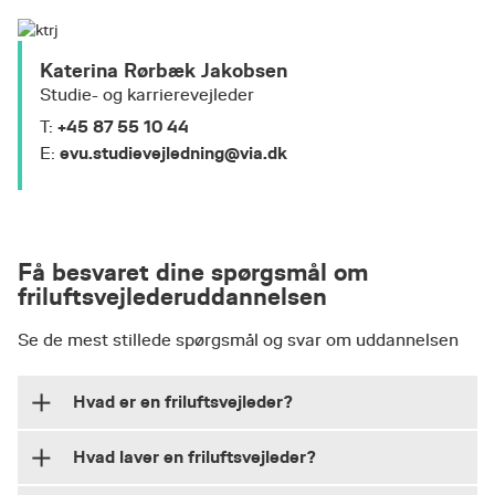
Katerina Rørbæk Jakobsen
Studie- og karrierevejleder
+45 87 55 10 44
T:
evu.studievejledning@via.dk
E:
Få besvaret dine spørgsmål om
friluftsvejlederuddannelsen
Se de mest stillede spørgsmål og svar om uddannelsen
Hvad er en friluftsvejleder?
Hvad laver en friluftsvejleder?
Som friluftsvejleder underviser og vejleder du
andre, så de kan lære og udvikle sig gennem