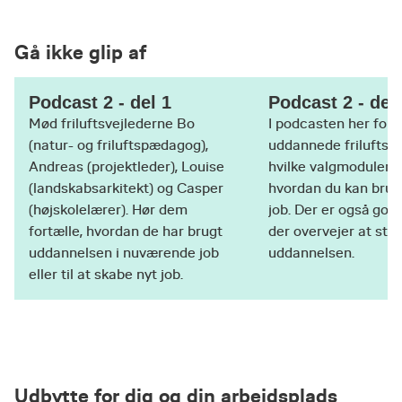
Gå ikke glip af
Podcast 2 - del 1
Podcast 2 - del
Mød friluftsvejlederne Bo
I podcasten her fort
(natur- og friluftspædagog),
uddannede friluftsve
Andreas (projektleder), Louise
hvilke valgmoduler, 
(landskabsarkitekt) og Casper
hvordan du kan bruge
(højskolelærer). Hør dem
job. Der er også gode 
fortælle, hvordan de har brugt
der overvejer at star
uddannelsen i nuværende job
uddannelsen.
eller til at skabe nyt job.
Udbytte for dig og din arbejdsplads