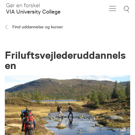
Skip
Gør en forskel
to
VIA University College
Main
Content
Find uddannelse og kurser
Friluftsvejlederuddannels
en