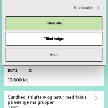
Startdato
3. aug. 2026
Vis detaljer
ECTS
10
13.000 kr.
Tillad alle
Speciale i klatring
Tillad valgte
Akademi
Sted
Viborg
Afvis
Startdato
3. aug. 2026
ECTS
10
13.000 kr.
Sundhed, friluftsliv og natur med fokus
på særlige målgrupper
Akademi