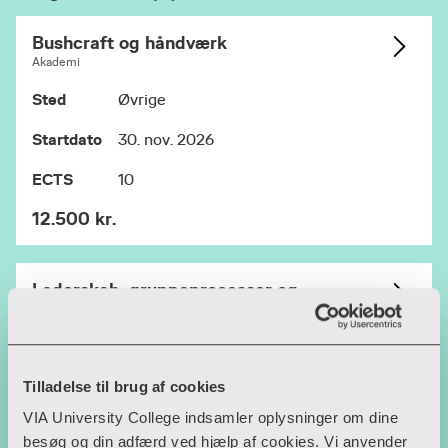
valgmoduler, inden du laver dit afgangsprojekt.
På den måde får du den bedste progression i
Bushcraft og håndværk
uddannelsen og opbygger viden, erfaring og
Akademi
kompetencer som friluftsvejleder.
Sted
Øvrige
Se grafisk oversigt over uddannelsen (pdf)
. I
Startdato
30. nov. 2026
pdf’en kan du også læse mere om faste
undervisningsdage og ture, hvis du tager
ECTS
10
friluftsvejlederuddannelsen på fuldtid (1 år) eller
12.500 kr.
på deltid (2 år).
Se turkalender for Friluftsvejlederuddannelsen
2026-27
.
Lederskab, gruppeprocesser og
friluftsliv
Se turkalender for Friluftsvejlederuddannelsen
Akademi
2027-28
.
Sted
Viborg
Tilladelse til brug af cookies
Startdato
30. nov. 2026
VIA University College indsamler oplysninger om dine
besøg og din adfærd ved hjælp af cookies. Vi anvender
ECTS
10