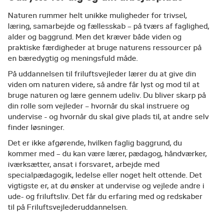
Naturen rummer helt unikke muligheder for trivsel,
læring, samarbejde og fællesskab – på tværs af faglighed,
alder og baggrund. Men det kræver både viden og
praktiske færdigheder at bruge naturens ressourcer på
en bæredygtig og meningsfuld måde.
På uddannelsen til friluftsvejleder lærer du at give din
viden om naturen videre, så andre får lyst og mod til at
bruge naturen og lære gennem udeliv. Du bliver skarp på
din rolle som vejleder – hvornår du skal instruere og
undervise - og hvornår du skal give plads til, at andre selv
finder løsninger.
Det er ikke afgørende, hvilken faglig baggrund, du
kommer med – du kan være lærer, pædagog, håndværker,
iværksætter, ansat i forsvaret, arbejde med
specialpædagogik, ledelse eller noget helt ottende. Det
vigtigste er, at du ønsker at undervise og vejlede andre i
ude- og friluftsliv. Det får du erfaring med og redskaber
til på Friluftsvejlederuddannelsen.