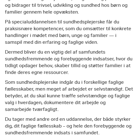
og bidrager til trivsel, udvikling og sundhed hos børn og
familier gennem hele opvæksten.
På specialuddannelsen til sundhedsplejerske får du
praksisnære kompetencer, som du omsætter til konkrete
handlinger i mødet med børn, unge og familier — i
samspil med din erfaring og faglige viden.
Dermed bliver du en vigtig del af samfundets
sundhedsfremmende og forebyggende indsatser, hvor du
tidligt opdager behov, skaber tillid og støtter familier i at
finde deres egne ressourcer.
Som sundhedsplejerske indgår du i forskellige faglige
fællesskaber, men meget af arbejdet er selvstændigt. Det
betyder, at du skal kunne træffe selvstændige og faglige
valg i hverdagen, dokumentere dit arbejde og
samarbejde tværfagligt.
Du tager med andre ord en uddannelse, der både styrker
dig, dit faglige fællesskab – og hele den forebyggende og
sundhedsfremmende indsats i samfundet.