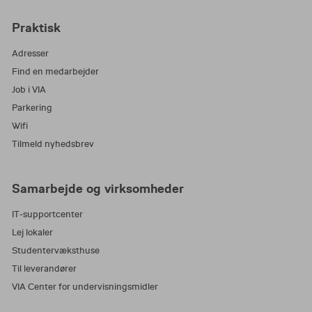
implementering og opfølgning.
Praktisk
Formålet med den afsluttende eksamen er at
Adresser
vise, at du kan arbejde systematisk og refleksivt
Find en medarbejder
med forbedring af praksis og argumentere
Job i VIA
fagligt for dine valg.
Parkering
Wifi
Tilmeld nyhedsbrev
Samarbejde og virksomheder
IT-supportcenter
Lej lokaler
Studentervæksthuse
Til leverandører
VIA Center for undervisningsmidler