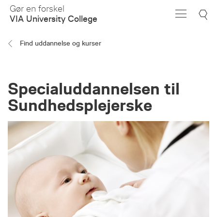
Skip
Gør en forskel
to
VIA University College
Main
Content
Find uddannelse og kurser
Specialuddannelsen til
Sundhedsplejerske