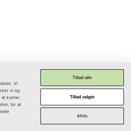
Tillad alle
okies. Vi
sker vi og
Tillad valgte
r at kunne:
Privatliv og lovgivning
lse, for at
rette
Cookiepolitik
Afvis
Data og privatliv
Handelsbetingelser