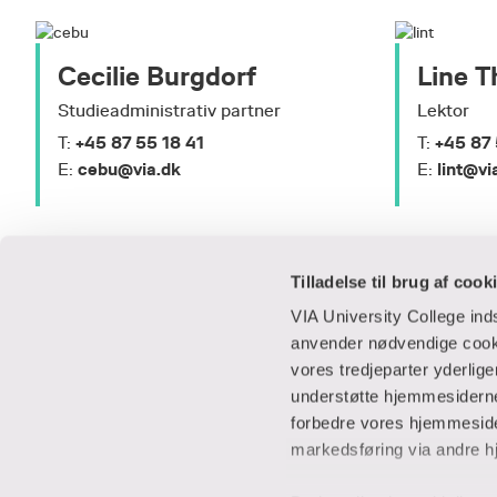
Cecilie Burgdorf
Line 
Studieadministrativ partner
Lektor
+45 87 55 18 41
+45 87 
T:
T:
cebu@via.dk
lint@vi
E:
E:
Tilladelse til brug af cook
VIA University College in
anvender nødvendige cooki
vores tredjeparter yderlig
Praktisk
Samarbejde
understøtte hjemmesidernes
forbedre vores hjemmesider
Adresser
IT-supportcent
markedsføring via andre h
Find en medarbejder
Lej lokaler
Job i VIA
Studentervæks