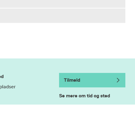
 hos
am,
else
 af
ner
.
 med
ed
Tilmeld
pladser
Se mere om tid og sted