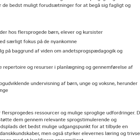
 de bedst muligt forudsætninger for at begå sig fagligt og
er hos flersprogede børn, elever og kursister
ed særligt fokus på de nyankomne
valg på baggrund af viden om andetsprogspædagogik og
 repertoire og resurser i planlægning og gennemførelse af
ogudviklende undervisning af børn, unge og voksne, herunder
ænge
r flersprogedes ressourcer og mulige sproglige udfordringer. 
rstøtte dem gennem relevante sprogstimulerende og
ejdsplads det bedst mulige udgangspunkt for at tilbyde en
danskkundskaber, men også styrker elevernes læring og trivsel