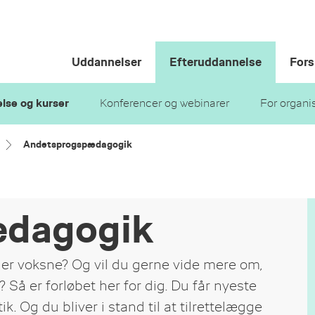
Uddannelser
Efteruddannelse
Fors
lse og kurser
Konferencer og webinarer
For organi
Andetsprogspædagogik
ædagogik
ler voksne? Og vil du gerne vide mere om,
Så er forløbet her for dig. Du får nyeste
 Og du bliver i stand til at tilrettelægge