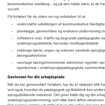
kommunikative udvikling – og på den måde sikre, at de har
socialt.
På forløbet får du viden om og redskaber til at:
understøtte udviklingen af kommunikative færdighed
planlægge, gennemføre og evaluere undervisning m
reflektere over, træffe og begrunde pædagogiske 
andetsprogsdidaktik, herunder modtagedidaktik
inddrage børns, unges og voksnes samlede sproglige
læringsaktiviteter
varetage læringsfremmende aktiviteter og/eller spr
nyankomne, i andetsprogspædagogiske sammenh
Gevinsten for din arbejdsplads
Når du har gennemført forløbet, har du et skærpet blik fo
ved også, hvordan du pædagogisk og didaktisk kan unde
sprogudviklende indsatser. Det giver både dig og din arb
andetsprogsundervisning, som ikke bare løfter elevernes 