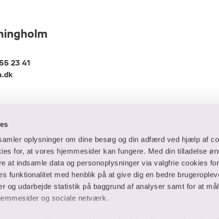
Thingholm
55 23 41
a.dk
ies
dsamler oplysninger om dine besøg og din adfærd ved hjælp af co
es for, at vores hjemmesider kan fungere. Med din tilladelse øn
ere at indsamle data og personoplysninger via valgfrie cookies fo
 og virksomheder
Ansatte og studerende
 funktionalitet med henblik på at give dig en bedre brugeropleve
 og udarbejde statistik på baggrund af analyser samt for at mål
er
Bibliotek
jemmesider og sociale netværk.
Blanketter
thuse
For censorer