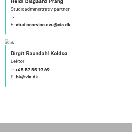
Heidi Bisgaard Prang
Studieadministrativ partner
T:
studieservice.evu@via.dk
E:
Birgit Raundahl Koldsø
Lektor
+45 87 55 19 69
T:
bk@via.dk
E: