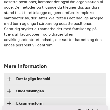
udsatte positioner, kommer det også din organisation til
gode. De metoder og tilgange du tilegner dig, gør dig i
stand til at tilrettelægge og gennemføre komplekse
samtaleforløb, der løfter kvaliteten i det daglige arbejde
med børn og unge i sårbare og udsatte positioner.
Samtidig styrker du samarbejdet med familier og på
tværs af faggrupper - og bidrager til en
udviklingsorienteret indsats, der sætter barnets og den
unges perspektiv i centrum.
Mere information
Det faglige indhold
Undervisningen
På forløbet får du styrket dine professionelle
samtalekompetencer, du får teoretiske og
Eksamensform
praktiske tilgange til udviklingsstøttende og
​Undervisningen består af korte oplæg, fælles
dialogiske samtaler med børn og unge og du får
dialog, summeøvelser og forskellige former for