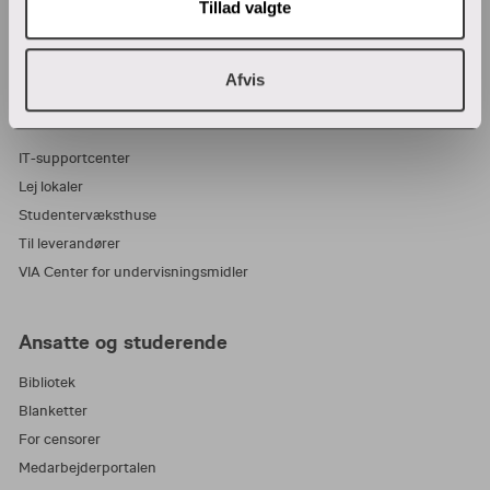
Tillad valgte
Wifi
Tilmeld nyhedsbrev
Afvis
Samarbejde og virksomheder
IT-supportcenter
Lej lokaler
Studentervæksthuse
Til leverandører
VIA Center for undervisningsmidler
Ansatte og studerende
Bibliotek
Blanketter
For censorer
Medarbejderportalen