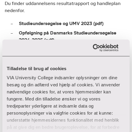
Du finder uddannelsens resultatrapport og handleplan
nedenfor.
Studieundersøgelse og UMV 2023 (pdf)
Opfølgning på Danmarks Studieundersøgelse
2024-2025 (pdf)
Studieordning og bekendtgørelse
Se studieordningerne for uddannelsen
Tilladelse til brug af cookies
Se bekendtgørelse for uddannelsen
VIA University College indsamler oplysninger om dine
Studieaktivitetsmodel
besøg og din adfærd ved hjælp af cookies. Vi anvender
nødvendige cookies for, at vores hjemmesider kan
Læs om studieaktiviteter på VIA
fungere. Med din tilladelse ønsker vi og vores
Karakterer og statistikker
tredjeparter yderligere at indsamle data og
personoplysninger via valgfrie cookies for at kunne:
Se karakterer og statistikker for VIAs
understøtte hjemmesidernes funktionalitet med henblik
uddannelser
på at give dig en bedre brugeroplevelse, for at forbedre