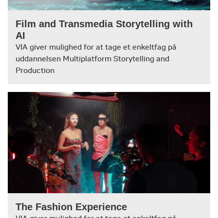
productions (Fashion og Branding film)
Creative Producer, Nvy Media House
Film and Transmedia Storytelling with
AI
VIA giver mulighed for at tage et enkeltfag på
uddannelsen Multiplatform Storytelling and
Production
The Fashion Experience