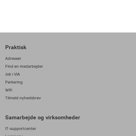
Praktisk
Adresser
Find en medarbejder
Job i VIA
Parkering
Wifi
Tilmeld nyhedsbrev
Samarbejde og virksomheder
IT-supportcenter