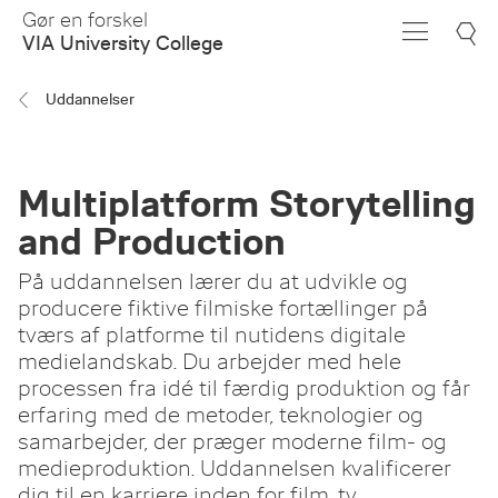
Skip
Gør en forskel
to
VIA University College
Main
Content
Uddannelser
Multiplatform Storytelling
and Production
På uddannelsen lærer du at udvikle og
producere fiktive filmiske fortællinger på
tværs af platforme til nutidens digitale
medielandskab. Du arbejder med hele
processen fra idé til færdig produktion og får
erfaring med de metoder, teknologier og
samarbejder, der præger moderne film- og
medieproduktion. Uddannelsen kvalificerer
dig til en karriere inden for film, tv,