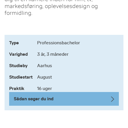
markedsføring, oplevelsesdesign og
formidling.
Type
Professionsbachelor
Varighed
3 år, 3 måneder
Studieby
Aarhus
Studiestart
August
Praktik
16 uger
Sådan søger du ind