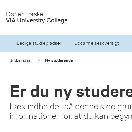
Skip
to
Gør en forskel
Main
VIA University College
Content
Ledige studiepladser
Uddannelsesoversigt
Uddannelser
Ny studerende
Er du ny studer
Læs indholdet på denne side grun
informationer for, at du kan begy