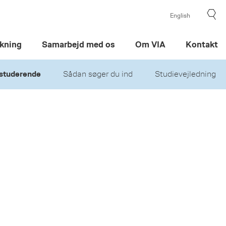
English
kning
Samarbejd med os
Om VIA
Kontakt
studerende
Sådan søger du ind
Studievejledning