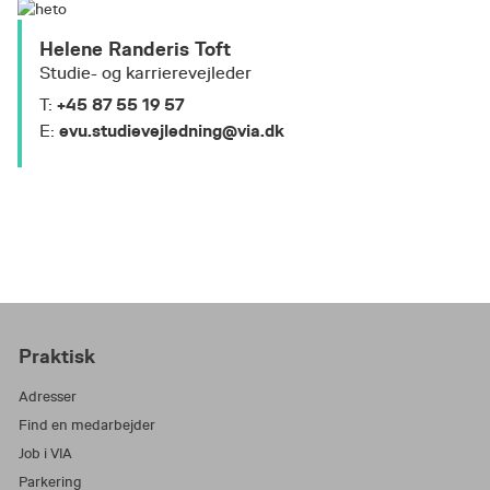
Helene Randeris Toft
Studie- og karrierevejleder
+45 87 55 19 57
T:
evu.studievejledning@via.dk
E:
Praktisk
Adresser
Find en medarbejder
Job i VIA
Parkering