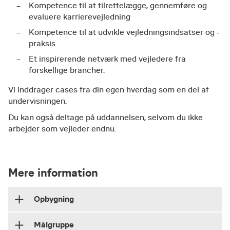
Kompetence til at tilrettelægge, gennemføre og
evaluere karrierevejledning
Kompetence til at udvikle vejledningsindsatser og -
praksis
Et inspirerende netværk med vejledere fra
forskellige brancher.
Vi inddrager cases fra din egen hverdag som en del af
undervisningen.
Du kan også deltage på uddannelsen, selvom du ikke
arbejder som vejleder endnu.
Mere information
Opbygning
Målgruppe
Uddannelsen udgør 60 ECTS point og svarer til