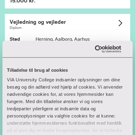
15.000 kr.
Vejledning og vejleder
Diplom
Sted
Herning, Aalborg, Aarhus
Startdato
17. aug. 2026, 24. aug. 2026, 18. jan. 2027,
25. jan. 2027
ECTS
Tilladelse til brug af cookies
10
VIA University College indsamler oplysninger om dine
15.000 kr.
besøg og din adfærd ved hjælp af cookies. Vi anvender
nødvendige cookies for, at vores hjemmesider kan
Valgmoduler (8)
fungere. Med din tilladelse ønsker vi og vores
tredjeparter yderligere at indsamle data og
Karrierelæring
personoplysninger via valgfrie cookies for at kunne:
Diplom
understøtte hjemmesidernes funktionalitet med henblik
på at give dig en bedre brugeroplevelse, for at forbedre
Sted
Aarhus