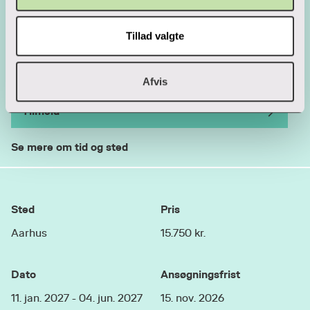
omstillingsfonden
dine refleksioner frem til eksamen.
Hvis ikke du opfylder adgangskravene, kan du få
Ledighed
Tillad valgte
lavet en realkompetencevurdering for evt. at
Forløbet består typisk af:
Ledige pladser
blive optaget på forløbet. Det er gratis at få
lavet vurderingen.
​​15-25 studerende
Afvis
7 undervisningsgange med fysisk
Realkompetencevurdering
Se mere her:
Tilmeld
fremmøde
2 skemalagte vejledningsdage
Se mere om tid og sted
En afsluttende eksamen
Sted
Pris
Aarhus
15.750 kr.
Dato
Ansøgningsfrist
11. jan. 2027 - 04. jun. 2027
15. nov. 2026