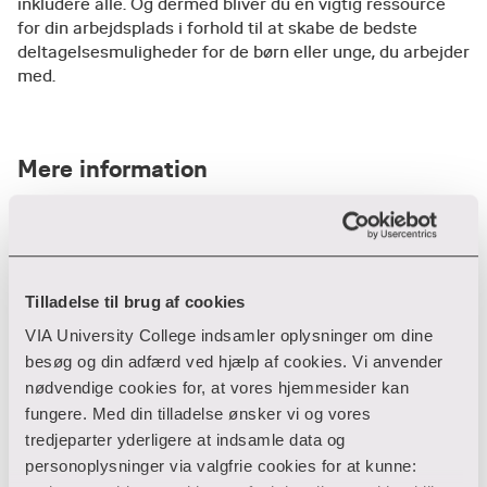
inkludere alle. Og dermed bliver du en vigtig ressource
for din arbejdsplads i forhold til at skabe de bedste
deltagelsesmuligheder for de børn eller unge, du arbejder
med.
Mere information
Det faglige indhold
Undervisningen
Vi arbejder med spændende temaer og begreber
Tilladelse til brug af cookies
som:
Eksamensform
Undervisningen veksler mellem oplæg,
VIA University College indsamler oplysninger om dine
​Fællesskab som grundlag for individuel
gruppearbejde, refleksionsøvelser, casearbejde
besøg og din adfærd ved hjælp af cookies. Vi anvender
udvikling
Målgruppe
og fælles drøftelser.
nødvendige cookies for, at vores hjemmesider kan
Skriftlig eksamen med udgangspunkt i en
fungere. Med din tilladelse ønsker vi og vores
portfolio.
Når fællesskaber ekskluderer fremfor at
For at få mest ud af din deltagelse anbefaler vi,
tredjeparter yderligere at indsamle data og
Adgangskrav
inkludere
Forløbet er for dig, der ønsker at styrke børns og
at du forbereder dig ved at læse den
personoplysninger via valgfrie cookies for at kunne:
unge muligheder for at kunne deltage i
Børnefællesskaber og