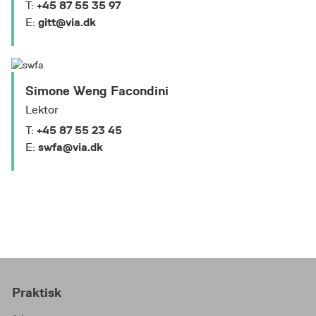
+45 87 55 35 97
T:
gitt@via.dk
E:
Simone Weng Facondini
Lektor
+45 87 55 23 45
T:
swfa@via.dk
E:
Praktisk