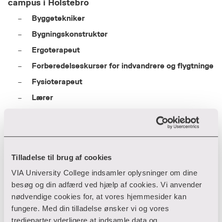
campus i Holstebro
Byggetekniker
Bygningskonstruktør
Ergoterapeut
Forberedelseskurser for indvandrere og flygtninge
Fysioterapeut
Lærer
Pædagog
Socialrådgiver
Sygeplejerske
Tilladelse til brug af cookies
Er du stadig i tvivl om, hvilken uddannelse i
VIA University College indsamler oplysninger om dine
Holstebro, der er for dig?
besøg og din adfærd ved hjælp af cookies. Vi anvender
Ved du ikke, hvilken af de forskellige uddannelser i
nødvendige cookies for, at vores hjemmesider kan
Holstebro, der passer dig bedst?
fungere. Med din tilladelse ønsker vi og vores
Eller ved du bare, at du gerne vil opleve Campus
tredjeparter yderligere at indsamle data og