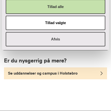
uddannelsen til socialrådgiver. Hør hendes
Tillad alle
historie og hendes anbefalinger til, hvorfor du
bør blive studerende for en dag.
Tillad valgte
Mød Ninna, som var studerende for en dag
Afvis
Er du nysgerrig på mere?
Se uddannelser og campus i Holstebro