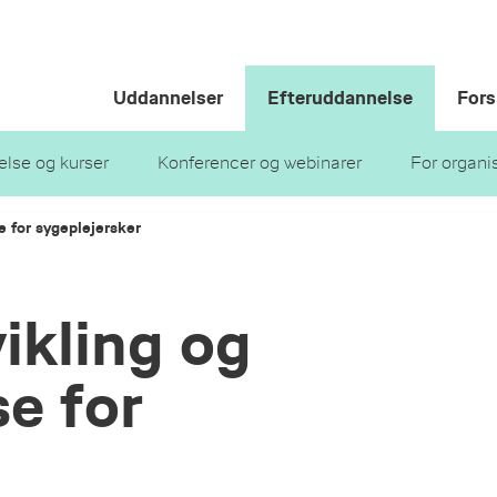
Uddannelser
Efteruddannelse
Fors
lse og kurser
Konferencer og webinarer
For organi
 for sygeplejersker
kling og
e for