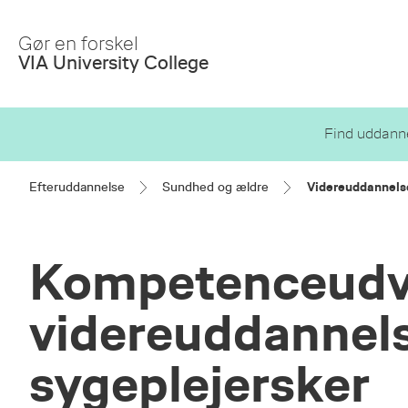
Skip
to
Gør en forskel
Main
VIA University College
Content
Find uddanne
Efteruddannelse
Sundhed og ældre
Videreuddannelse
Kompetenceudvi
videreuddannels
sygeplejersker