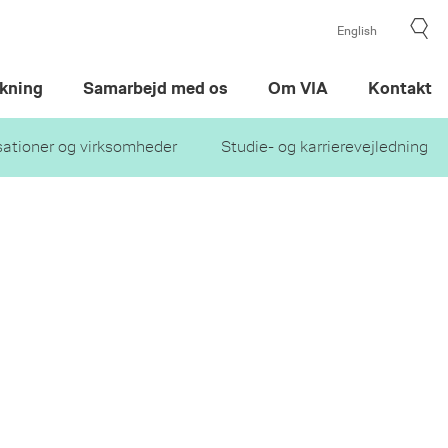
English
kning
Samarbejd med os
Om VIA
Kontakt
sationer og virksomheder
Studie- og karrierevejledning