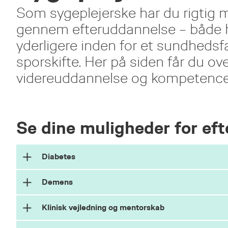
Som sygeplejerske har du rigtig 
gennem efteruddannelse – både hvi
yderligere inden for et sundhedsfa
sporskifte. Her på siden får du ov
videreuddannelse og kompetenceud
Se dine muligheder for ef
Diabetes
Demens
Som sygeplejerske med speciale i diabetes er du 
opgave - både i forhold til det tværfaglige arbej
Klinisk vejledning og mentorskab
som også hele tiden øger kompleksiteten i indsatse
Hvis du vil hele vejen rundt om demensindsatsen m
diabetes, og de lever også længere med sygdomme
sammensat af tre diplommoduler med særligt fok