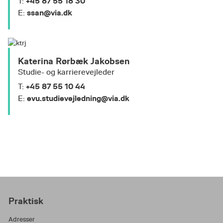
+45 87 55 18 30
T:
ssan@via.dk
E:
Katerina Rørbæk Jakobsen
Studie- og karrierevejleder
+45 87 55 10 44
T:
evu.studievejledning@via.dk
E:
Praktisk
Adresser