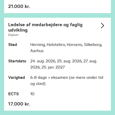
forandring
Ledelse af medarbejdere og faglig
,
21.000 kr.
udvikling
Organisation, udvikling of
og
samskabelse
, to retningsbestemte moduler:
Skoleledelse
Pædagogisk, didaktisk og
og
Ledelse af medarbejdere og faglig
datainformeret ledelse
samt et afsluttende
udvikling
Læs mere om retningen
afgangsprojekt.
.
Diplom
Sted
Herning, Holstebro, Horsens, Silkeborg,
Undervisningsgange
Aarhus
Som udgangspunkt er der syv
Startdato
24. aug. 2026, 25. aug. 2026, 27. aug.
undervisningsgange på 10 ECTS-moduler og fire
2026, 25. jan. 2027
undervisningsgange på 5 ECTS-moduler - hertil
kommer vejledning og eksamen. De præcise
Varighed
6-8 dage + eksamen (se mere under tid
undervisningsdatoer oplyses på studienet ca.
og sted)
fire uger før studiestart.
ECTS
10
17.000 kr.