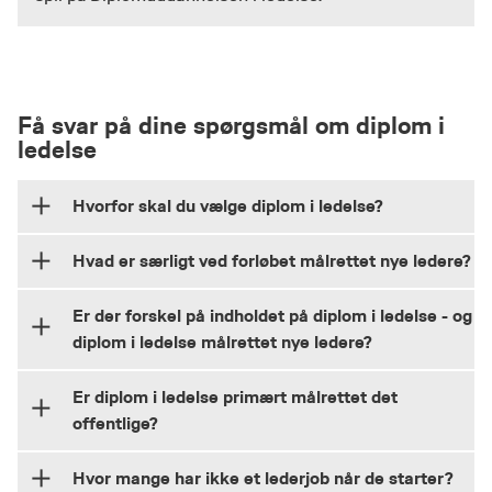
Få svar på dine spørgsmål om diplom i
ledelse
Hvorfor skal du vælge diplom i ledelse?
Hvad er særligt ved forløbet målrettet nye ledere?
Diplom i ledelse er for dig, der gerne vil 360
grader rundt om ledelsesopgaven – og på den
Er der forskel på indholdet på diplom i ledelse - og
måde styrke dine personlige lederkompetencer,
Du kommer på hold med andre nye ledere, som
diplom i ledelse målrettet nye ledere?
dine professionelle relationskompetencer og din
du udvikler dig sammen med bl.a. på internater.
Læs hvad HR-chefen
organisatoriske forståelse.
Undervejs i uddannelsen har du mulighed for at
siger om uddannelsen
Er diplom i ledelse primært målrettet det
få sparring med underviserne om det, der fylder
De to uddannelsesforløb bygger på den samme
offentlige?
Læs om forløbet
hos dig.
studieordning – og det bevis, du står med
efterfølgende er også det samme uanset, om du
Hvor mange har ikke et lederjob når de starter?
vælger det ene eller det andet forløb. Forskellen
både
Uddannelsen er rettet mod ledere
i det