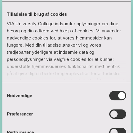
Ledelse i relationel kompleksitet
Diplom
Tilladelse til brug af cookies
Sted
Herning
VIA University College indsamler oplysninger om dine
besøg og din adfærd ved hjælp af cookies. Vi anvender
Startdato
28. okt. 2026, 12. apr. 2027
nødvendige cookies for, at vores hjemmesider kan
fungere. Med din tilladelse ønsker vi og vores
Varighed
4-6 dage + eksamen
tredjeparter yderligere at indsamle data og
ECTS
5
personoplysninger via valgfrie cookies for at kunne:
understøtte hjemmesidernes funktionalitet med henblik
11.000 kr.
på at give dig en bedre brugeroplevelse, for at forbedre
vores hjemmesider og udarbejde statistik på baggrund af
analyser samt for at målrette markedsføring via andre
Samtykkevalg
Ledelse med AI og digital udvikling
hjemmesider og sociale netværk.
Nødvendige
Diplom
Sted
Horsens, Aarhus
Du kan til enhver tid til- og fravælge cookies eller trække
Præferencer
din tilladelse tilbage ved trykke på ”Cookie banner”
Startdato
20. okt. 2026, 12. apr. 2027
nederst til venstre på hjemmesiden. Hvis du har givet
tilladelse til indsamlingen af data og placering af valgfrie
Varighed
4 dage + eksamen
Performance