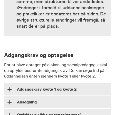
samme, men strukturen bliver anderledes.
Ændringer i forhold til uddannelseslængde
og praktikker er opdateret her på siden. De
øvrige strukturelle ændringer vil fremgå, så
snart de er på plads.
Adgangskrav og optagelse
For at blive optaget på diakoni og socialpædagogik skal
du opfylde bestemte adgangskrav. Du kan søge ind på
uddannelsen enten igennem kvote 1 eller kvote 2.
Adgangskrav kvote 1 og kvote 2
Ansøgning
Der er flere muligheder for at blive optaget på
diakoni og socialpædagogik, idet du kan søge
Opfylder du ikke adgangskravene?