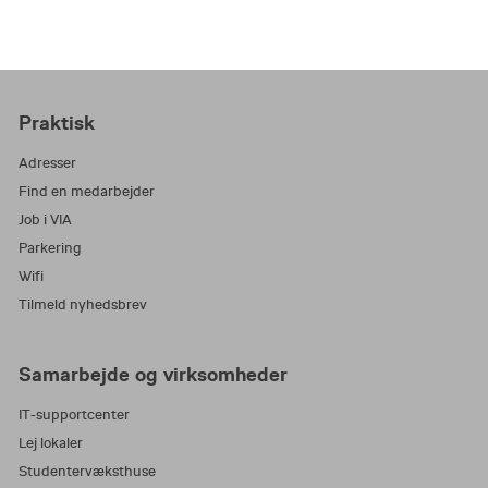
Bachelorprojekt
På eget initiativ har du mulighed for at rejse til
udlandet for at undersøge og hente empiri til dit
Praktisk
bachelorprojekt.
Adresser
Find en medarbejder
Økonomi
Job i VIA
Parkering
Tager du på et udlandsophold, har du mulighed
for at tage din SU med. Desuden er der
Wifi
mulighed for at søge legater og fonde
Tilmeld nyhedsbrev
Her kan du se nogle eksempler på hvordan VIA
Samarbejde og virksomheder
studerende har opnået interkulturelle
kompetencer.
IT-supportcenter
Lej lokaler
Studentervæksthuse