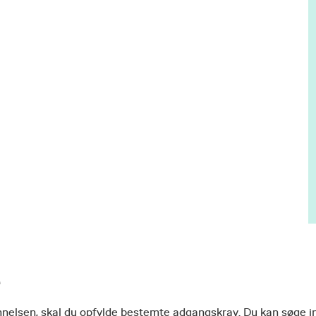
e
nnelsen, skal du opfylde bestemte adgangskrav. Du kan søge i