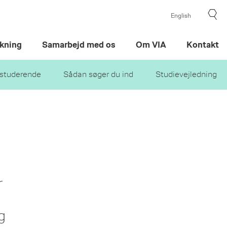
English
kning
Samarbejd med os
Om VIA
Kontakt
studerende
Sådan søger du ind
Studievejledning
r
g