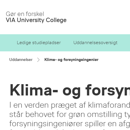
Skip
to
Gør en forskel
Main
VIA University College
Content
Ledige studiepladser
Uddannelsesoversigt
Uddannelser
Klima- og forsyningsingeniør
Klima- og forsy
I en verden præget af klimaforan
står behovet for grøn omstilling 
forsyningsingeniører spiller en af