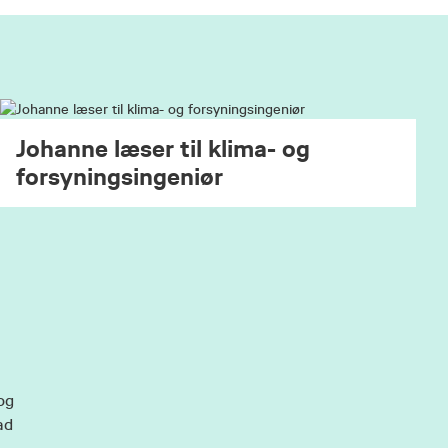
 på
ruger
Johanne læser til klima- og
 er
forsyningsingeniør
or
 for
og
ad