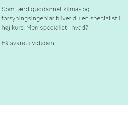
de.
Som færdiguddannet klima- og
e
forsyningsingeniør bliver du en specialist i
høj kurs. Men specialist i hvad?
er at
ne
Få svaret i videoen!
i
dføre
e de
r