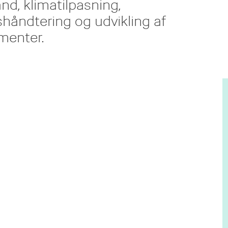
nd, klimatilpasning,
håndtering og udvikling af
menter.