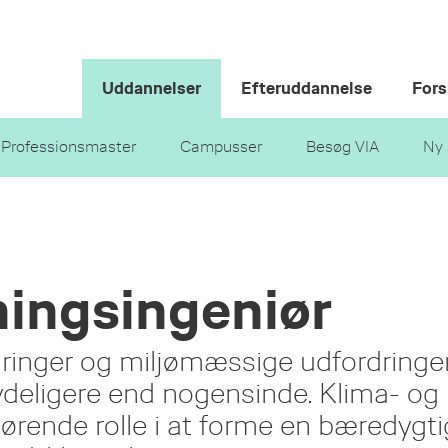
Uddannelser
Efteruddannelse
Fors
Professionsmaster
Campusser
Besøg VIA
Ny 
ningsingeniør
dringer og miljømæssige udfordringe
tydeligere end nogensinde. Klima- og
gørende rolle i at forme en bæredygti