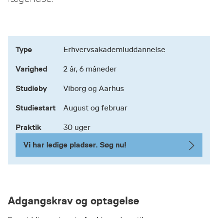
Type
Erhvervsakademiuddannelse
Varighed
2 år, 6 måneder
Studieby
Viborg og Aarhus
Studiestart
August og februar
Praktik
30 uger
Vi har ledige pladser. Søg nu!
Adgangskrav og optagelse