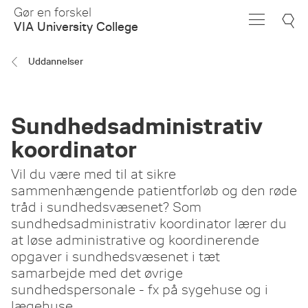
Skip
Gør en forskel
to
VIA University College
Main
Content
Uddannelser
Sundhedsadministrativ
koordinator
Vil du være med til at sikre
sammenhængende patientforløb og den røde
tråd i sundhedsvæsenet? Som
sundhedsadministrativ koordinator lærer du
at løse administrative og koordinerende
opgaver i sundhedsvæsenet i tæt
samarbejde med det øvrige
sundhedspersonale - fx på sygehuse og i
lægehuse.