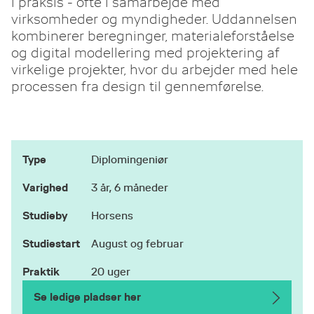
i praksis - ofte i samarbejde med
virksomheder og myndigheder. Uddannelsen
kombinerer beregninger, materialeforståelse
og digital modellering med projektering af
virkelige projekter, hvor du arbejder med hele
processen fra design til gennemførelse.
Type
Diplomingeniør
Varighed
3 år, 6 måneder
Studieby
Horsens
Studiestart
August og februar
Praktik
20 uger
Se ledige pladser her