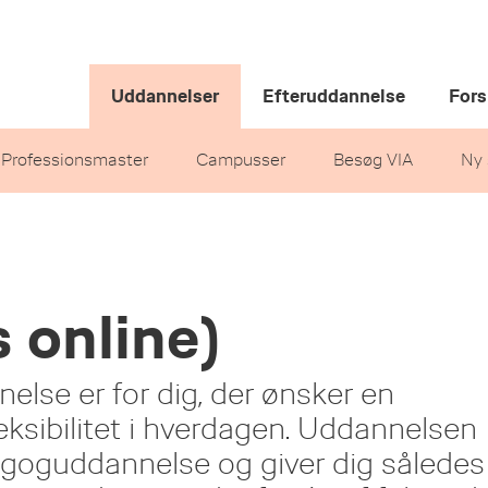
Uddannelser
Efteruddannelse
Fors
Professionsmaster
Campusser
Besøg VIA
Ny 
 online)
lse er for dig, der ønsker en
leksibilitet i hverdagen. Uddannelsen
agoguddannelse og giver dig således