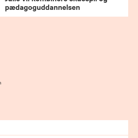
pædagoguddannelsen
se.
 for
n