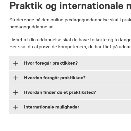
Praktik og internationale 
Kreative udtryksformer
Natur og udeliv
Studerende på den online pædagoguddannelse skal i prak
pædagoguddannelse.
Sundhedsfremme og bevægelse
Medier og digital kultur
I løbet af din uddannelse skal du have to korte og to lange 
Kulturprojekter og kulturelt iværksætteri
Her skal du afprøve de kompetencer, du har fået på uddann
Social innovation og entreprenørskab
Hvor foregår praktikken?
Kulturmøde og interkulturalitet
Hvordan foregår praktikken?
På uddannelsen kommer du ud i praktik af flere om
Vi har et tæt samarbejde med praktikstederne, så vi s
Praktikvejleder
Hvordan finder du et praktiksted?
praktiktid.
I praktikperioderne har du både en vejleder på pra
Garanti for praktikplads
Internationale muligheder
gennem hele praktikperioden.
Vi finder praktikpladser til de studerende, og du er
Temaer i praktikken
Som pædagog kommer du i kontakt med andre mennesk
få lov at søge din egen praktikplads. Praktikpladse
være i stand til at håndtere på en empatisk og pr