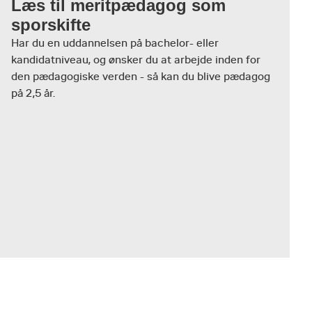
Læs til meritpædagog som
sporskifte
kal
Har du en uddannelsen på bachelor- eller
orisk
e
kandidatniveau, og ønsker du at arbejde inden for
den pædagogiske verden - så kan du blive pædagog
på 2,5 år.
.
32
prøve
it