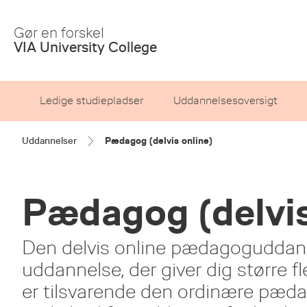
Skip
to
Gør en forskel
Main
VIA University College
Content
Ledige studiepladser
Uddannelsesoversigt
Uddannelser
Pædagog (delvis online)
Pædagog (delvis
Den delvis online pædagoguddanne
uddannelse, der giver dig større f
er tilsvarende den ordinære pæd