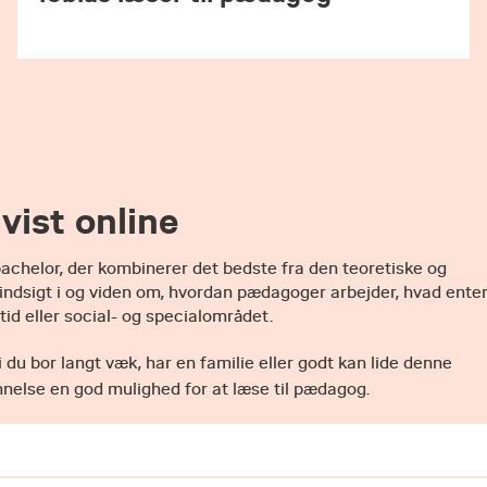
 portalen med jævne mellemrum i hele ansøgningsperioden.
r vi, at du orienterer dig i reglerne for ansøgning og optagel
e optaget på uddannelsen.
e, hvis din opholdstilladelse udløber inden studiestart
die.dk.
en tilbudte studieplads. Husk at acceptere studiepladsen inden
vist online
chelor, der kombinerer det bedste fra den teoretiske og
 indsigt i og viden om, hvordan pædagoger arbejder, hvad ente
itid eller social- og specialområdet.
 du bor langt væk, har en familie eller godt kan lide denne
nelse en god mulighed for at læse til pædagog.