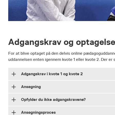
Adgangskrav og optagels
For at blive optaget på den delvis online pædagoguddann
uddannelsen enten igennem kvote 1 eller kvote 2. Der er s
Adgangskrav i kvote 1 og kvote 2
Ansøgning
Der er flere muligheder for at blive optaget på de
kvote 2.
Opfylder du ikke adgangskravene?
Når du vil søge ind på den delvis online pædagog
I kvote 1 vurderes din ansøgning alene på baggrund
den uddannelse, du ønsker at søge ind på.
at kvalificere sig - fx med en erhvervsuddannelse.
Ansøgningsproces
Opfylder du ikke adgangskravene for den uddannelse