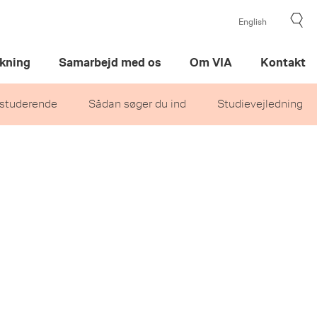
English
kning
Samarbejd med os
Om VIA
Kontakt
studerende
Sådan søger du ind
Studievejledning