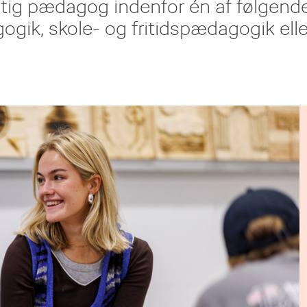
ygtig pædagog indenfor én af følgend
ogik, skole- og fritidspædagogik elle