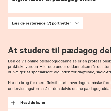
vigtigt, at du opretter en bruger og logger ind på
givet efter)
Inden du søger ind på pædagoguddannelsen, anbefale
Svar på din ansøgning
Fejl i ansøgningen kan betyde, at du ikke kan bliv
Ansøgning om forlængelse af opholdstilladels
nemStu
Du får svar på din ansøgning den 28. juli via
Læs de resterende (7) portrætter
Det er også her, du skal bekræfte, om du vil have d
den angivne tidsfrist – ellers mister du den.
At studere til pædagog del
D
en delvis online pædagoguddannelse er en professionsba
praktiske verden. Allerede under uddannelsen får du stor
du vælger at specialisere dig inden for dagtilbud, skole-fr
Har du brug for mere fleksibilitet i hverdagen, måske fordi
undervisningsform, så er den delvis online pædagoguddan
Hvad du lærer